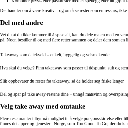
Kombiner pizza- eller pastarester med et speilegg eller litt grønt f
Det handler om å være kreativ – og om å se rester som en ressurs, ikke 
Del med andre
Vet du at du ikke kommer til å spise alt, kan du dele maten med en ven
på. Noen bestiller til og med flere retter sammen og deler dem som en l
Takeaway som datekveld – enkelt, hyggelig og velsmakende
Hva skal du velge? Finn takeaway som passer til tidspunkt, sult og ste
Slik oppbevarer du rester fra takeaway, så de holder seg friske lenger
Del og spar på take away-restene dine – unngå matsvinn og overspisin
Velg take away med omtanke
Flere restauranter tilbyr nå mulighet til å velge porsjonsstørrelse eller ti
finnes det apper og tjenester i Norge, som Too Good To Go, der du kan k