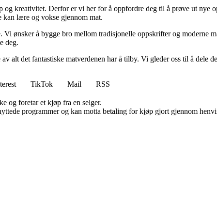
kap og kreativitet. Derfor er vi her for å oppfordre deg til å prøve ut ny
le kan lære og vokse gjennom mat.
le. Vi ønsker å bygge bro mellom tradisjonelle oppskrifter og moderne ma
te deg.
e av alt det fantastiske matverdenen har å tilby. Vi gleder oss til å de
terest
TikTok
Mail
RSS
e og foretar et kjøp fra en selger.
knyttede programmer og kan motta betaling for kjøp gjort gjennom henvisn