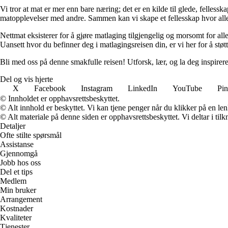
Vi tror at mat er mer enn bare næring; det er en kilde til glede, felless
matopplevelser med andre. Sammen kan vi skape et fellesskap hvor al
Nettmat eksisterer for å gjøre matlaging tilgjengelig og morsomt for al
Uansett hvor du befinner deg i matlagingsreisen din, er vi her for å støt
Bli med oss på denne smakfulle reisen! Utforsk, lær, og la deg inspirer
Del og vis hjerte
X
Facebook
Instagram
LinkedIn
YouTube
Pin
© Innholdet er opphavsrettsbeskyttet.
© Alt innhold er beskyttet. Vi kan tjene penger når du klikker på en lenk
© Alt materiale på denne siden er opphavsrettsbeskyttet. Vi deltar i til
Detaljer
Ofte stilte spørsmål
Assistanse
Gjennomgå
Jobb hos oss
Del et tips
Medlem
Min bruker
Arrangement
Kostnader
Kvaliteter
Tjenester