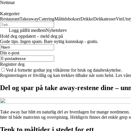
Nettmat
Kategorier
Restaurant
Takeaway
Catering
Måltidsbokser
Drikke
Delikatesser
Vin
Utst
Logg på
Bli medlem
Nyhetsbrev
Hold deg oppdatert – meld deg på
Gode ​​tips. Ingen spam. Bare nyttig kunnskap - gratis.
Din e-post
Registrer deg
Ved å fortsette godtar jeg vilkårene for bruk og databeskyttelse.
Registreringen er frivillig og kan trekkes tilbake når som helst. Les våre
Del og spar på take away-restene dine – un
Take away har blitt en naturlig del av hverdagen for mange nordmenn. Det
føre til både matsvinn og overspising. Heldigvis finnes det enkle grep 
Tenk to måltider i stedet for ett