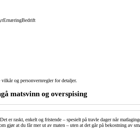
yr
Ernæring
Bedrift
 vilkår og personvernregler for detaljer.
ngå matsvinn og overspising
 er raskt, enkelt og fristende – spesielt på travle dager når matlaginge
som gjør at du får mer ut av maten – uten at det går på bekostning av s