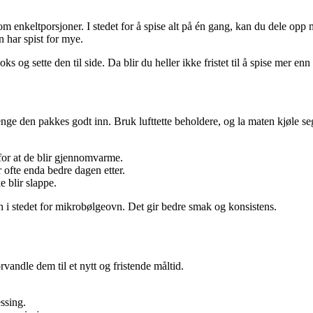
om enkeltporsjoner. I stedet for å spise alt på én gang, kan du dele opp
 har spist for mye.
og sette den til side. Da blir du heller ikke fristet til å spise mer enn 
ge den pakkes godt inn. Bruk lufttette beholdere, og la maten kjøle seg l
for at de blir gjennomvarme.
 ofte enda bedre dagen etter.
e blir slappe.
 i stedet for mikrobølgeovn. Det gir bedre smak og konsistens.
vandle dem til et nytt og fristende måltid.
essing.