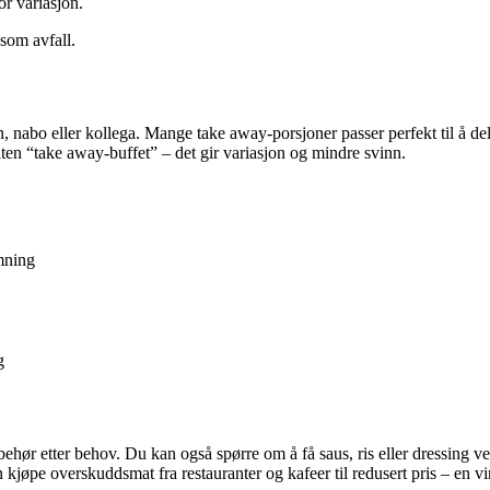
or variasjon.
som avfall.
n, nabo eller kollega. Mange take away-porsjoner passer perfekt til å d
iten “take away-buffet” – det gir variasjon og mindre svinn.
mning
g
lbehør etter behov. Du kan også spørre om å få saus, ris eller dressing ved s
jøpe overskuddsmat fra restauranter og kafeer til redusert pris – en vi