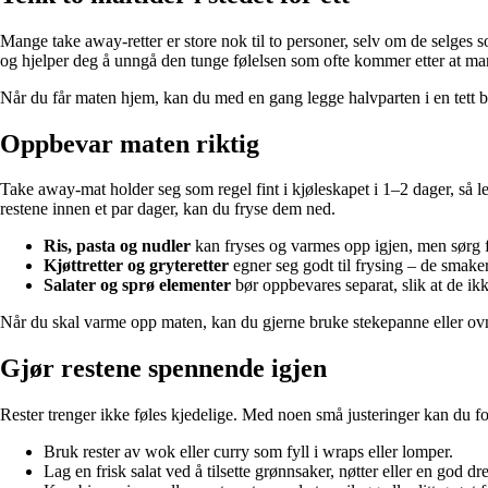
Mange take away-retter er store nok til to personer, selv om de selges s
og hjelper deg å unngå den tunge følelsen som ofte kommer etter at man
Når du får maten hjem, kan du med en gang legge halvparten i en tett boks 
Oppbevar maten riktig
Take away-mat holder seg som regel fint i kjøleskapet i 1–2 dager, så len
restene innen et par dager, kan du fryse dem ned.
Ris, pasta og nudler
kan fryses og varmes opp igjen, men sørg 
Kjøttretter og gryteretter
egner seg godt til frysing – de smaker
Salater og sprø elementer
bør oppbevares separat, slik at de ikk
Når du skal varme opp maten, kan du gjerne bruke stekepanne eller ovn
Gjør restene spennende igjen
Rester trenger ikke føles kjedelige. Med noen små justeringer kan du for
Bruk rester av wok eller curry som fyll i wraps eller lomper.
Lag en frisk salat ved å tilsette grønnsaker, nøtter eller en god dr